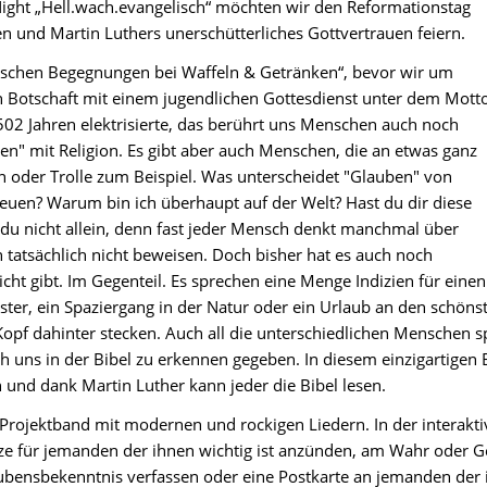
ght „Hell.wach.evangelisch“ möchten wir den Reformationstag
 und Martin Luthers unerschütterliches Gottvertrauen feiern.
ischen Begegnungen bei Waffeln & Getränken“, bevor wir um
n Botschaft mit einem jugendlichen Gottesdienst unter dem Mott
502 Jahren elektrisierte, das berührt uns Menschen auch noch
n" mit Religion. Es gibt aber auch Menschen, die an etwas ganz
n oder Trolle zum Beispiel. Was unterscheidet "Glauben" von
euen? Warum bin ich überhaupt auf der Welt? Hast du dir diese
 du nicht allein, denn fast jeder Mensch denkt manchmal über
 tatsächlich nicht beweisen. Doch bisher hat es auch noch
cht gibt. Im Gegenteil. Es sprechen eine Menge Indizien für einen
ter, ein Spaziergang in der Natur oder ein Urlaub an den schönste
pf dahinter stecken. Auch all die unterschiedlichen Menschen spieg
ich uns in der Bibel zu erkennen gegeben. In diesem einzigartigen
 und dank Martin Luther kann jeder die Bibel lesen.
 Projektband mit modernen und rockigen Liedern. In der interakt
erze für jemanden der ihnen wichtig ist anzünden, am Wahr oder 
ubensbekenntnis verfassen oder eine Postkarte an jemanden der ih