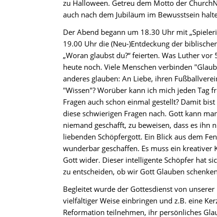
zu Halloween. Getreu dem Motto der ChurchNi
auch nach dem Jubiläum im Bewusstsein halten
Der Abend begann um 18.30 Uhr mit „Spieler
19.00 Uhr die (Neu-)Entdeckung der biblische
„Woran glaubst du?“ feierten. Was Luther vor 
heute noch. Viele Menschen verbinden "Glaube
anderes glauben: An Liebe, ihren Fußballverei
"Wissen"? Worüber kann ich mich jeden Tag fr
Fragen auch schon einmal gestellt? Damit bist
diese schwierigen Fragen nach. Gott kann man
niemand geschafft, zu beweisen, dass es ihn ni
liebenden Schöpfergott. Ein Blick aus dem Fens
wunderbar geschaffen. Es muss ein kreativer Ko
Gott wider. Dieser intelligente Schöpfer hat s
zu entscheiden, ob wir Gott Glauben schenken
Begleitet wurde der Gottesdienst von unserer
vielfältiger Weise einbringen und z.B. eine K
Reformation teilnehmen, ihr persönliches Gla